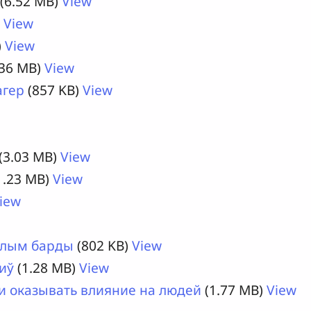
(6.52 MB)
View
)
View
)
View
.36 MB)
View
агер
(857 KB)
View
(3.03 MB)
View
1.23 MB)
View
iew
ылым барды
(802 KB)
View
иў
(1.28 MB)
View
 и оказывать влияние на людей
(1.77 MB)
View