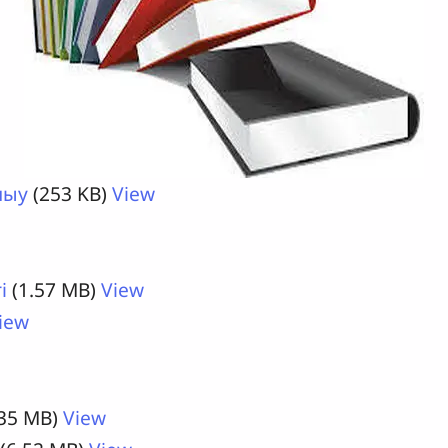
лыу
(253 KB)
View
i
(1.57 MB)
View
iew
.35 MB)
View