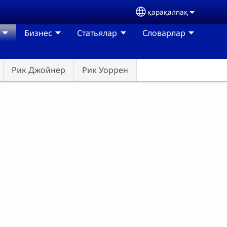
қарақалпақ
Select your language
Бизнес
Статьялар
Словарлар
Рик Джойнер
Рик Уоррен