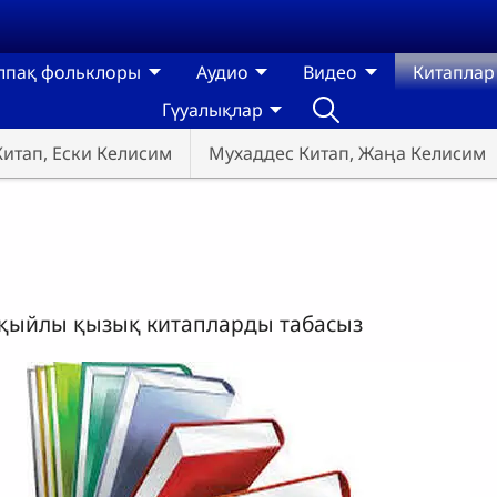
лпақ фольклоры
Аудио
Видео
Китаплар
Гүуалықлар
итап, Ески Келисим
Мухаддес Китап, Жаңа Келисим
р қыйлы қызық китапларды табасыз