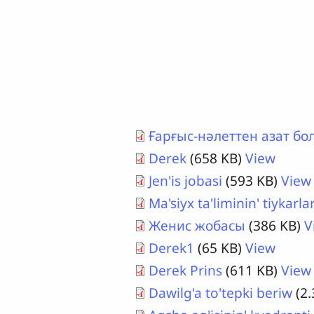
Ғарғыс-нәлеттен азат бо
Derek
(658 KB)
View
Jen'is jobasi
(593 KB)
View
Ma'siyx ta'liminin' tiykarlar
Женис жобасы
(386 KB)
V
Derek1
(65 KB)
View
Derek Prins
(611 KB)
View
Dawilg'a to'tepki beriw
(2