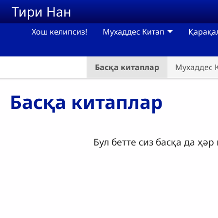
Skip to main content
Тири Нан
Хош келипсиз!
Мухаддес Китап
Қарақа
Басқа китаплар
Мухаддес К
Басқа китаплар
Бул бетте сиз басқа да ҳә