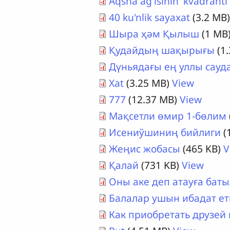
Aqsha ag'isinin' kvadranti
40 ku'nlik sayaxat
(3.2 MB
Шыра ҳәм Қылыш
(1 MB
Қудайдың шақырығы
(1
Дүньядағы ең уллы сауд
Xat
(3.25 MB)
View
777
(12.37 MB)
View
Мақсетли өмир 1-бөлим
Исениўшиниң бийлиги
(
Жеңис жобасы
(465 KB)
V
Қалай
(731 KB)
View
Оны аке деп атауға бат
Балалар ушын ибадат ет
Как приобретать друзей